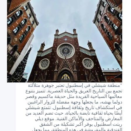
"منطقة شيشلي في إسطنبول تعتبر جوهرة متلألئة
تجمع بين التاريخ العريق والحياة العصرية. تتميز بتنوع
معالمها السياحية الفريدة مثل حديقة ماكسيم وقصر
دولما بهشه، ما يجعلها وجهة مفضلة للزوار الراغبين
في استكشاف تاريخ وثقافة إسطنبول. تتمتع شيشلي
أيضًا بحياة ثقافية نابضة بالحياة، حيث تضم العديد من
المعارض والمتاحف والأماكن الفنية. موقع ديلي
رينت اسطنبول يوفر أكبر تشكيلة من الشقق
الفندقية والمفروشة في هذه المنطقة، مما يجعل