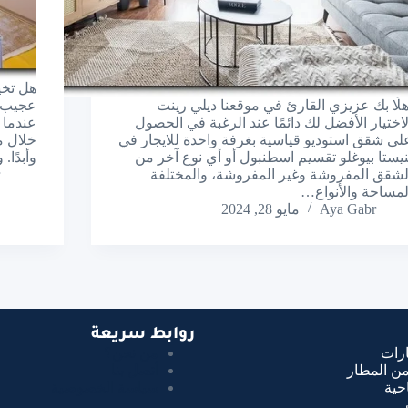
هل تخيل
هلًا بك عزيزي القارئ في موقعنا ديلي رينت
عجيب! 
لاختيار الأفضل لك دائمًا عند الرغبة في الحصول
عندما 
لى شقق استوديو قياسية بغرفة واحدة للايجار في
خلال مو
نيستا بيوغلو تقسيم اسطنبول أو أي نوع آخر من
وأبدًا
لشقق المفروشة وغير المفروشة، والمختلفة
لمساحة والأنواع…
Aya Gabr
مايو 28, 2024
روابط سريعة
ارات
من نحن؟
من المطار
أتصل بنا
حية
سياسة الخصوصية