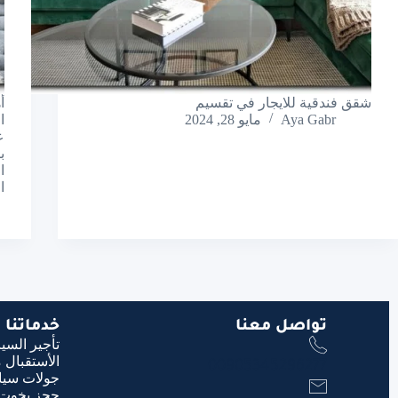
شقق فندقية للايجار في تقسيم
أ
Aya Gabr
مايو 28, 2024
ا
ع
ب
ا
ا
تواصل معنا
خدماتنا
تأجير السي
الأستقبال 
00905345296277
جولات سيا
حجز يخوت