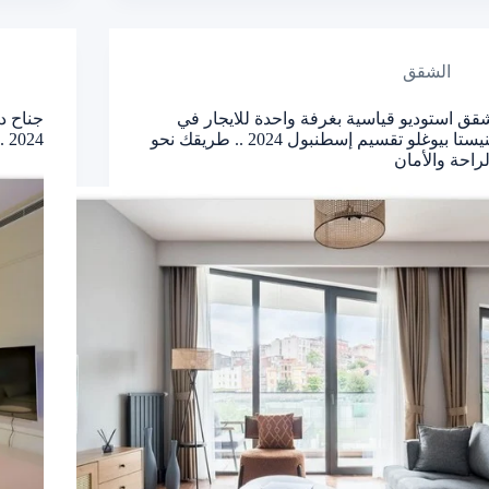
الشقق
قق استوديو قياسية بغرفة واحدة للايجار في
جناح د
بنيستا بيوغلو تقسيم إسطنبول 2024 .. طريقك نحو
2024 .. خض تجربة الحياة داخل خلية النحل
لراحة والأمان