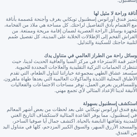
إسطنبول.
أناقة وراحة لا مثيل لها
يتميز فندق أورانوس إسطنبول توبكابي بغرف وأجنحة مُصممة بأناقة
مع الاهتمام بأدق التفاصيل لراحتك. كل مساحة هي ملاذ من الفخامة،
مُجهزة بوسائل الراحة العصرية لضمان إقامة مريحة وممتعة. من
الفراش الفخم إلى الإطلالات الخلابة على المدينة، كل تفصيل صُمم
لتلبية حاجتك للسكينة والتدليل.
وسائل راحة من الطراز العالمي في متناول يدك
اختبر قمة الاسترخاء في مركز السبا والعافية الحديث لدينا، حيث
تنتظرك الحمامات التركية التقليدية والعلاجات المجددة للحيوية.
سيُسعد عشاق الطهي بمجموعة خياراتنا لتناول الطعام، التي تقدم
الأطباق المحلية اللذيذة والمأكولات العالمية التي يعدها طهاة ماهرون.
وللمسافرين بغرض العمل، توفر مساحات الاجتماعات والفعاليات
الأنيقة لدينا الإعداد المثالي لأي تجمع مهني.
استكشف إسطنبول بسهولة
يقع فندق أورانوس توبكابي على بعد لحظات من بعض أشهر المعالم
في إسطنبول، مما يوفر القاعدة المثالية لاستكشاف التاريخ الغني
للمدينة وثقافتها النابضة بالحياة. اكتشف جمال آيا صوفيا الساحر،
والمسجد الأزرق المبهر، والسوق الكبير المزدحم، كلها في متناول اليد
من الفندق.