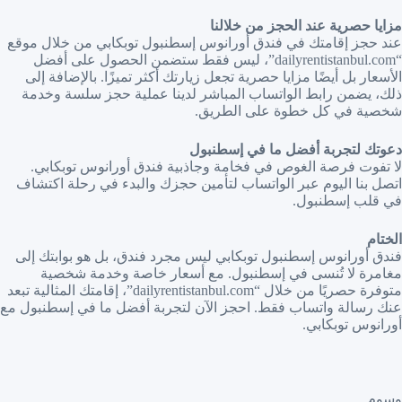
مزايا حصرية عند الحجز من خلالنا
عند حجز إقامتك في فندق أورانوس إسطنبول توبكابي من خلال موقع
“dailyrentistanbul.com”، ليس فقط ستضمن الحصول على أفضل
الأسعار بل أيضًا مزايا حصرية تجعل زيارتك أكثر تميزًا. بالإضافة إلى
ذلك، يضمن رابط الواتساب المباشر لدينا عملية حجز سلسة وخدمة
شخصية في كل خطوة على الطريق.
دعوتك لتجربة أفضل ما في إسطنبول
لا تفوت فرصة الغوص في فخامة وجاذبية فندق أورانوس توبكابي.
اتصل بنا اليوم عبر الواتساب لتأمين حجزك والبدء في رحلة اكتشاف
في قلب إسطنبول.
الختام
فندق أورانوس إسطنبول توبكابي ليس مجرد فندق، بل هو بوابتك إلى
مغامرة لا تُنسى في إسطنبول. مع أسعار خاصة وخدمة شخصية
متوفرة حصريًا من خلال “dailyrentistanbul.com”، إقامتك المثالية تبعد
عنك رسالة واتساب فقط. احجز الآن لتجربة أفضل ما في إسطنبول مع
أورانوس توبكابي.
وسوم