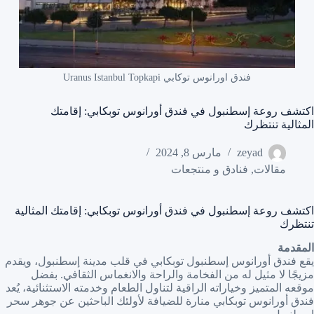
فندق اورانوس توكابي Uranus Istanbul Topkapi
اكتشف روعة إسطنبول في فندق أورانوس توبكابي: إقامتك
المثالية تنتظرك
zeyad
مارس 8, 2024
مقالات
,
فنادق و منتجعات
اكتشف روعة إسطنبول في فندق أورانوس توبكابي: إقامتك المثالية
تنتظرك
المقدمة
يقع فندق أورانوس إسطنبول توبكابي في قلب مدينة إسطنبول، ويقدم
مزيجًا لا مثيل له من الفخامة والراحة والانغماس الثقافي. بفضل
موقعه المتميز وخياراته الراقية لتناول الطعام وخدمته الاستثنائية، يُعد
فندق أورانوس توبكابي منارة للضيافة لأولئك الباحثين عن جوهر سحر