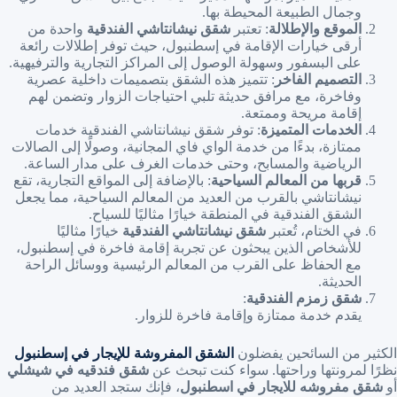
وجمال الطبيعة المحيطة بها.
الموقع والإطلالة
: تعتبر
شقق نيشانتاشي الفندقية
واحدة من
أرقى خيارات الإقامة في إسطنبول، حيث توفر إطلالات رائعة
على البسفور وسهولة الوصول إلى المراكز التجارية والترفيهية.
التصميم الفاخر
: تتميز هذه الشقق بتصميمات داخلية عصرية
وفاخرة، مع مرافق حديثة تلبي احتياجات الزوار وتضمن لهم
إقامة مريحة وممتعة.
الخدمات المتميزة
: توفر شقق نيشانتاشي الفندقية خدمات
ممتازة، بدءًا من خدمة الواي فاي المجانية، وصولًا إلى الصالات
الرياضية والمسابح، وحتى خدمات الغرف على مدار الساعة.
قربها من المعالم السياحية
: بالإضافة إلى المواقع التجارية، تقع
نيشانتاشي بالقرب من العديد من المعالم السياحية، مما يجعل
الشقق الفندقية في المنطقة خيارًا مثاليًا للسياح.
في الختام، تُعتبر
شقق نيشانتاشي الفندقية
خيارًا مثاليًا
للأشخاص الذين يبحثون عن تجربة إقامة فاخرة في إسطنبول،
مع الحفاظ على القرب من المعالم الرئيسية ووسائل الراحة
الحديثة.
شقق زمزم الفندقية
:
يقدم خدمة ممتازة وإقامة فاخرة للزوار.
الكثير من السائحين يفضلون
الشقق المفروشة للإيجار في إسطنبول
نظرًا لمرونتها وراحتها. سواء كنت تبحث عن
شقق فندقيه في شيشلي
أو
شقق مفروشه للايجار في اسطنبول
، فإنك ستجد العديد من