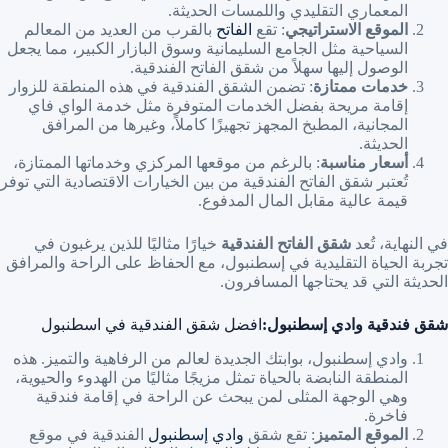
المعماري التقليدي واللمسات الحديثة.
الموقع الاستراتيجي
: تقع
الفاتح
بالقرب من العديد من المعالم
السياحية مثل الجامع السليمانية وسوق البازار الكبير، مما يجعل
الوصول إليها سهلاً من شقق الفاتح الفندقية.
خدمات ممتازة
: تضمن الشقق الفندقية في هذه المنطقة للزوار
إقامة مريحة بفضل الخدمات المتوفرة مثل خدمة الواي فاي
المجانية، المطبخ المجهز تجهيزًا كاملاً، وغيرها من المرافق
الحديثة.
أسعار مناسبة
: بالرغم من موقعها المركزي وخدماتها الممتازة،
تُعتبر شقق الفاتح الفندقية من بين الخيارات الاقتصادية التي توفر
قيمة عالية مقابل المال المدفوع.
في النهاية، تُعد
شقق الفاتح الفندقية
خيارًا مثاليًا للذين يرغبون في
تجربة الحياة التقليدية في إسطنبول، مع الحفاظ على الراحة والمرافق
الحديثة التي قد يحتاجها المسافرون.
شقق فندقية وادي إسطنبول:
افضل شقق الفندقية في اسطنبول
وادي إسطنبول، بوابتك الجديدة لعالم من الرفاهية والتميز. هذه
المنطقة النابضة بالحياة تمثل مزيجًا مثاليًا من الهدوء والحيوية،
وهي الوجهة المثلى لمن يبحث عن الراحة في إقامة فندقية
فاخرة.
الموقع المتميز
: تقع شقق
وادي إسطنبول
الفندقية في موقع