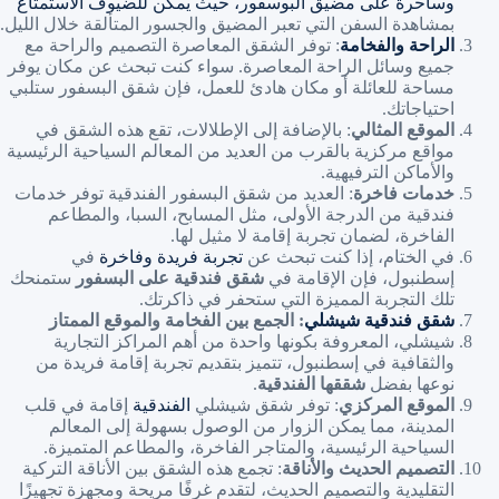
وساحرة على مضيق البوسفور، حيث يمكن للضيوف الاستمتاع
بمشاهدة السفن التي تعبر المضيق والجسور المتألقة خلال الليل.
الراحة والفخامة
: توفر الشقق المعاصرة التصميم والراحة مع
جميع وسائل الراحة المعاصرة. سواء كنت تبحث عن مكان يوفر
مساحة للعائلة أو مكان هادئ للعمل، فإن شقق البسفور ستلبي
احتياجاتك.
الموقع المثالي
: بالإضافة إلى الإطلالات، تقع هذه الشقق في
مواقع مركزية بالقرب من العديد من المعالم السياحية الرئيسية
والأماكن الترفيهية.
خدمات فاخرة
: العديد من شقق البسفور الفندقية توفر خدمات
فندقية من الدرجة الأولى، مثل المسابح، السبا، والمطاعم
الفاخرة، لضمان تجربة إقامة لا مثيل لها.
في الختام، إذا كنت تبحث عن
تجربة فريدة وفاخرة
في
إسطنبول، فإن الإقامة في
شقق فندقية على البسفور
ستمنحك
تلك التجربة المميزة التي ستحفر في ذاكرتك.
شقق فندقية شيشلي
: الجمع بين الفخامة والموقع الممتاز
شيشلي، المعروفة بكونها واحدة من أهم المراكز التجارية
والثقافية في إسطنبول، تتميز بتقديم تجربة إقامة فريدة من
نوعها بفضل
شققها الفندقية
.
الموقع المركزي
: توفر شقق شيشلي
الفندقية
إقامة في قلب
المدينة، مما يمكن الزوار من الوصول بسهولة إلى المعالم
السياحية الرئيسية، والمتاجر الفاخرة، والمطاعم المتميزة.
التصميم الحديث والأناقة
: تجمع هذه الشقق بين الأناقة التركية
التقليدية والتصميم الحديث، لتقدم غرفًا مريحة ومجهزة تجهيزًا