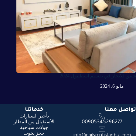
شقق للايجار في تقسيم اسطنبول 2024
مايو 6, 2024
تواصل معنا
خدماتنا
تأجير السيارات
الأستقبال من المطار
00905345296277
جولات سياحية
حجز يخوت
info@dailyrentistanbul.com