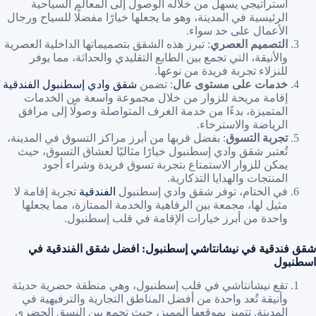
استراتيجي يسهل من خلاله الوصول إلى المعالم السياحية
الرئيسية في المدينة، وهو ما يجعلها خيارًا مفضلًا للسياح ورجال
الأعمال على حد سواء.
التصميم العصري
: تبرز هذه الشقق بتصميماتها الداخلية العصرية
والأنيقة، التي تجمع بين الطابع التقليدي والحداثة، مما يوفر
للنزلاء تجربة فريدة من نوعها.
خدمات على مستوى عال
: تضمن
شقق وادي إسطنبول الفندقية
إقامة مريحة للزوار من خلال مجموعة واسعة من الخدمات
المتميزة، بدءًا من خدمة الغرف المتواصلة وصولًا إلى مرافق
الرياضة والاسترخاء.
تجربة التسوق
: بفضل قربها من أبرز مراكز التسوق في المدينة،
تُعتبر شقق وادي إسطنبول خيارًا مثاليًا لعشاق التسوق، حيث
يمكن للزوار الاستمتاع بتجربة تسوق فريدة وشراء أجود
المنتجات والهدايا التذكارية.
في الختام، توفر شقق وادي إسطنبول
الفندقية
تجربة إقامة لا
مثيل لها، مجمعة بين الرفاهية والخدمة الممتازة، مما يجعلها
واحدة من أبرز خيارات الإقامة في قلب إسطنبول.
شقق فندقية في نيشانتاشي إسطنبول: افضل شقق الفندقية في
اسطنبول
تقع نيشانتاشي في قلب إسطنبول، وهي منطقة حضرية حديثة
وأنيقة تُعد واحدة من أفضل المناطق التجارية والترفيهية في
المدينة. تتميز بموقعها المميز، حيث تجمع بين النسق الحضري