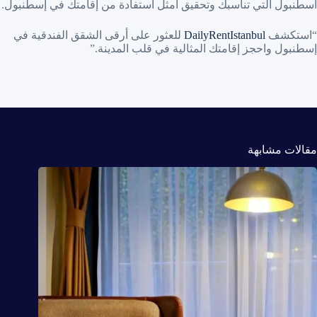
اسطنبول التي تناسبك وتحقيق أمثل استفادة من إقامتك في إسطنبول.
“استكشف
DailyRentIstanbul
للعثور على أرقى الشقق الفندقية في
إسطنبول واحجز إقامتك المثالية في قلب المدينة.”
مقالات مشابهة