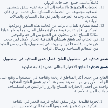
كاملاً تناسب جميع احتياجات الزوار.
الخدمات المتميزة
: بالإضافة إلى الراحة، تقدم شقق شيشلي
الفندقية مجموعة من الخدمات الممتازة مثل خدمة الواي فاي
المجانية، وخدمة الغرف، والمرافق مثل المسابح والصالات
الرياضية.
قيمة ممتازة للمال
: بالرغم من فخامة هذه الشقق وموقعها
المركزي، فإنها تقدم قيمة ممتازة مقابل المال، مما يجعلها خيارًا
مثاليًا للسياح الذين يبحثون عن الجمع بين الراحة والتوفير.
في الختام، تُعد
شقق شيشلي الفندقية
الخيار الأمثل لمن يبحث
عن تجربة إقامة فاخرة ومريحة في إسطنبول، بالقرب من العديد
من المعالم السياحية ووسائل الراحة.
شقق فندقية في اسطنبول الفاتح.افضل شقق الفندقية في اسطنبول
شقق فندقية الفاتح
: الاختيار المثالي لتجربة إقامة تقليدية
الفاتح هي إحدى أكثر المناطق تاريخية وثقافية في إسطنبول، وتقع على
الجانب الأوروبي من المدينة. ومن هنا، تُعتبر
شقق الفاتح الفندقية
واحدة من أفضل الخيارات للسياح والزوار الراغبين في استكشاف
جوانب المدينة الأصيلة.
تجربة تقليدية
: توفر شقق الفاتح فرصة للغمر في الثقافة
التركية، حيث تتميز بتصاميمها المحلية التي تجمع بين الفن