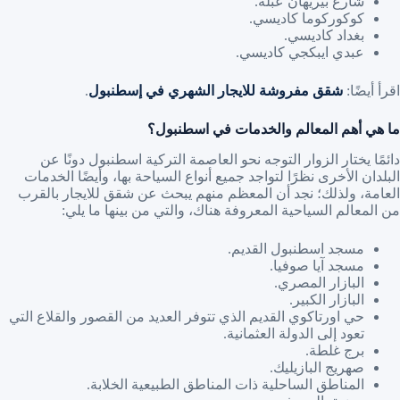
شارع بيريهان عبلة.
كوكوركوما كاديسي.
بغداد كاديسي.
عبدي ايبكجي كاديسي.
اقرأ أيضًا:
شقق مفروشة للايجار الشهري في إسطنبول
.
ما هي أهم المعالم والخدمات في اسطنبول؟
دائمًا يختار الزوار التوجه نحو العاصمة التركية اسطنبول دونًا عن
البلدان الأخرى نظرًا لتواجد جميع أنواع السياحة بها، وأيضًا الخدمات
العامة، ولذلك؛ نجد أن المعظم منهم يبحث عن شقق للايجار بالقرب
من المعالم السياحية المعروفة هناك، والتي من بينها ما يلي:
مسجد اسطنبول القديم.
مسجد آيا صوفيا.
البازار المصري.
البازار الكبير.
حي اورتاكوي القديم الذي تتوفر العديد من القصور والقلاع التي
تعود إلى الدولة العثمانية.
برج غلطة.
صهريج البازيليك.
المناطق الساحلية ذات المناطق الطبيعية الخلابة.