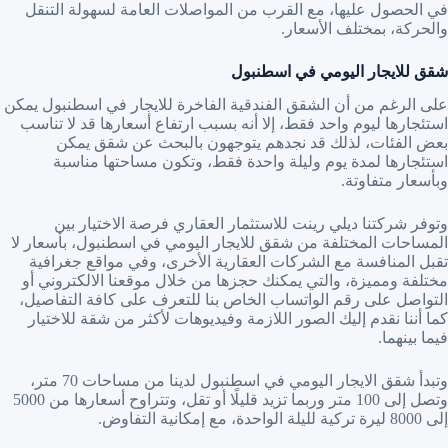
في الحصول عليها، مع القرب من المواصلات العامة لسهولة التنقل
والحركة، بمختلف الأسعار.
شقق للايجار اليومي في اسطنبول
على الرغم من أن الشقق الفندقية الفاخرة للايجار في اسطنبول يمكن
استئجارها ليوم واحد فقط، إلا أنه بسبب ارتفاع أسعارها قد لا تناسب
بعض الفئات، لذلك قد نجدهم يتوجهون بالبحث عن شقق يمكن
استئجارها لمدة يوم وليلة واحدة فقط، وتكون مساحتها مناسبة
وبأسعار متفاوتة.
وتوفر شركتنا ديلي رينت للاستثمار العقاري فرصة الاختيار بين
المساحات المختلفة من شقق للايجار اليومي في اسطنبول، بأسعار لا
تقبل المنافسة مع الشركات العقارية الأخرى، وفي مواقع جغرافية
مختلفة ومميزة، والتي يمكنك حجزها من خلال موقعنا الالكتروني أو
التواصل على رقم الواتساب الخاص بنا للتعرف على كافة التفاصيل،
كما أننا نقدم إليك الصور اللازمة وفيديوهات لأكثر من شقة للاختيار
فيما بينهما.
وتبدأ شقق الايجار اليومي في اسطنبول لدينا من مساحات 70 متر،
وتصل إلى 100 متر وربما تزيد قليلًا أو تقل، وتتراوح أسعارها من 5000
إلى 8000 ليرة تركية لليلة الواحدة، مع إمكانية التفاوض.