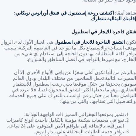
شاهد أيضًا:
اكتشف روعة إسطنبول في فندق أورانوس توبكابي:
إقامتك المثالية تنتظرك
.
شقق فاخرة للايجار في اسطنبول
تكون
الشقق الفاخرة للايجار في اسطنبول
هي الخيار الأول لدى الزوار
بهدف السياحة والاستمتاع بكل ما يتواجد في العاصمة التركية، بسبب
توافر كافة المتطلبات بها دون الحاجة إلى استقدام أي شيء من
الخارج، مع تميزها بالتواجد في أفضل المناطق والشوارع.
وبالرغم من أنها تكون أغلى سعرًا عن باقي الأنواع الأخرى، إلا أن
المميزات التالية تجعل السائحين من مختلف البلدان ودول العالم
يقومون بحجزها من خلال موقعنا ديلي رينت اسطنبول للاستثمار
العقاري، وهو ما يجعلها أكثر الشقق المحجوزة لدينا، فلا تتردد في
التواصل معنا من خلال رقم الواتساب للتعرف على جميع الخدمات
والتفاصيل التي تحتاجها، والتي من بينها:
تتميز بموقعها الجغرافي المميز ذات الواجهة الجذابة.
تقع في مجمعات سكنية مؤمنة بالكامل بأحدث أنواع كاميرات
المراقبة، بالإضافة إلى طواقم الأمن المتوفرة على 24 ساعة.
توافر خدمة الطلبات المختلفة على مدار اليوم.