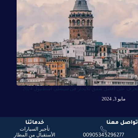
تعرف على أفضل شقق للايجار في شيشلي اسطنبول 2024
مايو 3, 2024
تواصل معنا
خدماتنا
تأجير السيارات
الأستقبال من المطار
00905345296277