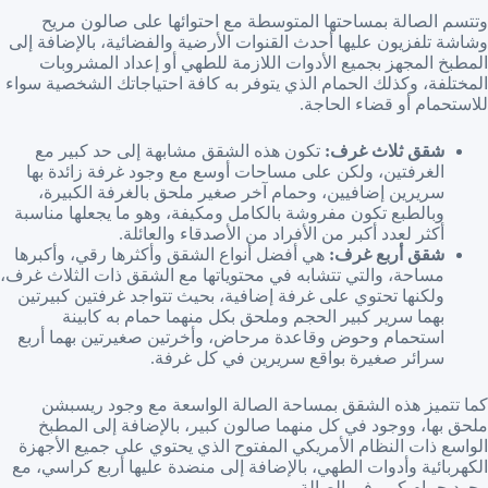
وتتسم الصالة بمساحتها المتوسطة مع احتوائها على صالون مريح
وشاشة تلفزيون عليها أحدث القنوات الأرضية والفضائية، بالإضافة إلى
المطبخ المجهز بجميع الأدوات اللازمة للطهي أو إعداد المشروبات
المختلفة، وكذلك الحمام الذي يتوفر به كافة احتياجاتك الشخصية سواء
للاستحمام أو قضاء الحاجة.
شقق ثلاث غرف:
تكون هذه الشقق مشابهة إلى حد كبير مع
الغرفتين، ولكن على مساحات أوسع مع وجود غرفة زائدة بها
سريرين إضافيين، وحمام آخر صغير ملحق بالغرفة الكبيرة،
وبالطبع تكون مفروشة بالكامل ومكيفة، وهو ما يجعلها مناسبة
أكثر لعدد أكبر من الأفراد من الأصدقاء والعائلة.
شقق أربع غرف:
هي أفضل أنواع الشقق وأكثرها رقي، وأكبرها
مساحة، والتي تتشابه في محتوياتها مع الشقق ذات الثلاث غرف،
ولكنها تحتوي على غرفة إضافية، بحيث تتواجد غرفتين كبيرتين
بهما سرير كبير الحجم وملحق بكل منهما حمام به كابينة
استحمام وحوض وقاعدة مرحاض، وأخرتين صغيرتين بهما أربع
سرائر صغيرة بواقع سريرين في كل غرفة.
كما تتميز هذه الشقق بمساحة الصالة الواسعة مع وجود ريسبشن
ملحق بها، ووجود في كل منهما صالون كبير، بالإضافة إلى المطبخ
الواسع ذات النظام الأمريكي المفتوح الذي يحتوي على جميع الأجهزة
الكهربائية وأدوات الطهي، بالإضافة إلى منضدة عليها أربع كراسي، مع
وجود حمام كبير في الصالة.