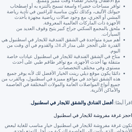
مع الأطفال والكبار لقضاء وقت مميز وممتع.
توافر مساحات خضراء واسعة تسمح بالتنزه به أو اصطحاب
حيوانك الأليف، وكذلك تكون مناسبة للراغبين في تأدية رياضة
المشي أو الجري، مع وجود صالات رياضية مجهزة بأحدث
الأجهزة ذات الماركات العالمية المعروفة.
ملحق بالمجمع السكني جراج كبير يتيح وقوف العديد من
السيارات.
أهم ميزة متواجدة في الشقق الفندقية للايجار في اسطنبول هي
القدرة على الحجز على مدار الـ 24، والقدوم في أي وقت من
اليوم.
متاح في الشقق الفندقية للايجار في اسطنبول عيادات خاصة
متنقلة بها أحدث الأجهزة، مع توافر طاقم طبي على أحدث
مستوى وفي مختلف التخصصات.
دائمًا يكون موقع ديلي رينت الخيار الأفضل لك لأنه يوفر جميع
هذه الشقق تتواجد في مواقع مميزة في اسطنبول، وبالقرب من
جميع أنواع المواصلات العامة والمولات المختلفة في العاصمة
والأماكن الأثرية.
اقرأ أيضًا:
أفضل الفنادق والشقق للايجار في اسطنبول
.
احجز غرفة مفروشة للايجار في اسطنبول
تكون غرفة مفروشة للايجار في اسطنبول خيار مناسب للغاية لبعض
الأشخاص الذي يأتون إلى العاصمة التركية من أجل التمتع بإحدى