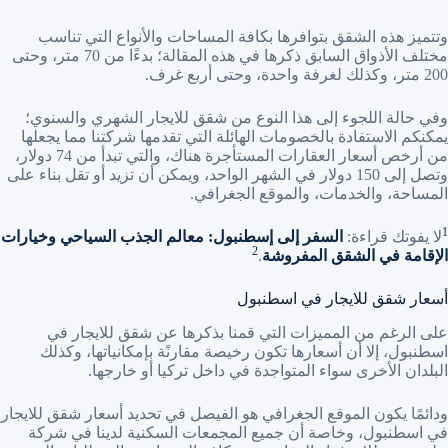
وتتميز هذه الشقق بتوافرها بكافة المساحات والأنواع التي تناسب
مختلف الأذواق السابق ذكرها في هذه المقالة؛ بدءًا من 70 متر، وحتى
200 متر، وكذلك لغرفة واحدة، وحتى أربع غرف.
وفي حالة اللجوء إلى هذا النوع من شقق للايجار الشهري والسنوي؛
يمكنكم الاستفادة بالخصومات الهائلة التي تقدمها شركتنا مما يجعلها
من أرخص أسعار العقارات المستأجرة هناك، والتي تبدأ من 74 دولار،
وتصل إلى 150 دولار في الشهر الواحد، ويمكن أن تزيد أو تقل بناء على
المساحة، والخدمات، والموقع الجغرافي.
1
لا يفوتك قراءة:
السفر إلى إسطنبول: معالم الجذب السياحي وخيارات
2
الإقامة في الشقق المفروشة
.
أسعار شقق للايجار في اسطنبول
على الرغم من المميزات التي قمنا بذكرها عن شقق للايجار في
اسطنبول، إلا أن أسعارها تكون رخيصة مقارنًة بإمكانياتها، وكذلك
البلدان الأخرى سواء المتواجدة في داخل تركيا أو خارجها.
ودائمًا يكون الموقع الجغرافي هو الفيصل في تحديد أسعار شقق للايجار
في اسطنبول، وخاصة أن جميع المجمعات السكنية لدينا في شركة