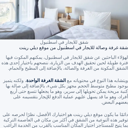
شقق للايجار في اسطنبول
شقة غرفة وصالة للايجار في اسطنبول من موقع ديلي رينت
لهؤلاء الباحثين عن شقق للايجار في اسطنبول، يمكنهم المكوث فيها
فترة طويلة لحين تحقيق الهدف من الزيارة، ننصحهم باختيار إحدى هذه
الشقق المكونة من الغرفة والصالة، بالإضافة إلى المطبخ والحمام.
ويتشابه هذا النوع في محتوياته مع
الشقة الغرفة الواحدة
، ولكنه يتميز
بوجود مطبخ متوسط الحجم مجهز بكل شيء، بالإضافة إلى صالة بها
كنبة مريحة يمكن تحويلها إلى سرير، وهو ما يجعلها تتسع حتى أربع
أفراد، وهو ما قد يسهل عليهم عملية الدفع للإيجار بتقسيمه على
بعضهم البعض.
دائمًا ما يكون موقع ديلي رينت هو اختيارك الأفضل، نظرًا لحرصه على
توفير هذه النوعية من الشقق في أكثر من مكان في العاصمة التركية
بما يتيح للمستأجر اختيار المكان المناسب بالقرب من الخدمة الراغب